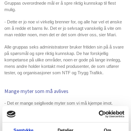
Gruppas overordnede mål er å spre riktig kunnskap til flest
mulig.
- Dette er jo noe vi virkelig brenner for, og alle har vel et ønske
om å redde et barns liv. Det er jo selvsagt vanskelig å vite om
man redder noen, men det er det som driver oss, sier Mari.
Alle gruppas seks administratorer bruker fritiden sin på å svare
på spørsmål og spre riktig kunnskap. De har forskjellig
kompetanse på ulike områder, noen er gode på lange innlegg,
mens andre holder kontakt med produsenter, de som utfører
tester, og organisasjoner som NTF og Trygg Trafikk.
Mange myter som må avlives
- Det er mange seiglivede myter som vi må kjempe imot.
Mange tror at det bare er babyer og veldig små barn som har en
sikkerhetsmessig fordel av å sitte bakovervendt, at mange er
redd det er farlig om barna sitter med bøyde ben og at man blir
lettere bilsyk bakovervendt. Det finnes ingen forskning som
Samtykke
Detaljer
Om