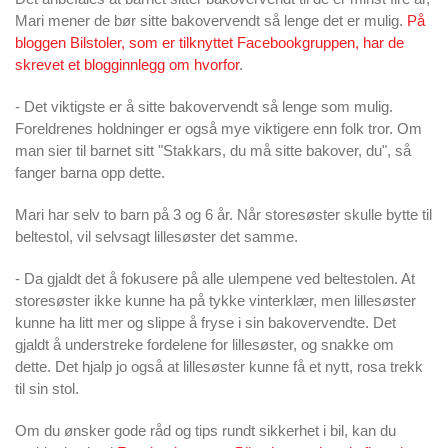
Mari mener de bør sitte bakovervendt så lenge det er mulig.
På
bloggen Bilstoler, som er tilknyttet Facebookgruppen, har de
skrevet et blogginnlegg om hvorfor
.
- Det viktigste er å sitte bakovervendt så lenge som mulig.
Foreldrenes holdninger er også mye viktigere enn folk tror. Om
man sier til barnet sitt "Stakkars, du må sitte bakover, du", så
fanger barna opp dette.
Mari har selv to barn på 3 og 6 år. Når storesøster skulle bytte til
beltestol, vil selvsagt lillesøster det samme.
- Da gjaldt det å fokusere på alle ulempene ved beltestolen. At
storesøster ikke kunne ha på tykke vinterklær, men lillesøster
kunne ha litt mer og slippe å fryse i sin bakovervendte. Det
gjaldt å understreke fordelene for lillesøster, og snakke om
dette. Det hjalp jo også at lillesøster kunne få et nytt, rosa trekk
til sin stol.
Om du ønsker gode råd og tips rundt sikkerhet i bil, kan du