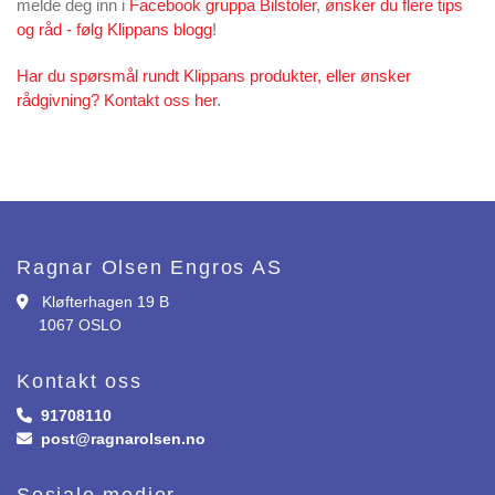
melde deg inn i
Facebook gruppa Bilstoler
,
ønsker du flere tips
og råd - følg Klippans blogg
!
Har du spørsmål rundt Klippans produkter, eller ønsker
rådgivning? Kontakt oss her
.
Ragnar Olsen Engros AS
Kløfterhagen 19 B

1067 OSLO
Kontakt oss
91708110

post@ragnarolsen.no

Sosiale medier