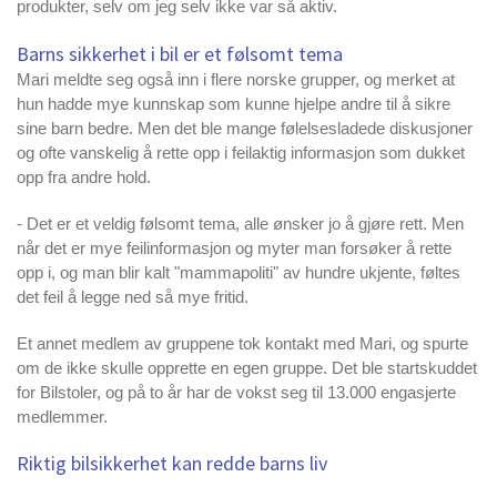
produkter, selv om jeg selv ikke var så aktiv.
Barns sikkerhet i bil er et følsomt tema
Mari meldte seg også inn i flere norske grupper, og merket at
hun hadde mye kunnskap som kunne hjelpe andre til å sikre
sine barn bedre. Men det ble mange følelsesladede diskusjoner
og ofte vanskelig å rette opp i feilaktig informasjon som dukket
opp fra andre hold.
- Det er et veldig følsomt tema, alle ønsker jo å gjøre rett. Men
når det er mye feilinformasjon og myter man forsøker å rette
opp i, og man blir kalt "mammapoliti" av hundre ukjente, føltes
det feil å legge ned så mye fritid.
Et annet medlem av gruppene tok kontakt med Mari, og spurte
om de ikke skulle opprette en egen gruppe. Det ble startskuddet
for Bilstoler, og på to år har de vokst seg til 13.000 engasjerte
medlemmer.
Riktig bilsikkerhet kan redde barns liv