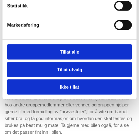
Statistikk
Dyrest er ikke alltid best
Markedsføring
Mari opplever at det er store prisforskjeller. At en stol er dyr, gjør
den ikke automatisk tryggest, noe mange kan tro. Alle barn er
forskjellige, og forskjellige stoler passer til ulike biler.
Tillat alle
- Det er jo mangel på kompetanse og riktig informasjon der ute.
Man kan få informasjon fra fysiske butikker, men de selger jo
Tillat utvalg
hundrevis av produkter. Man kan ikke være sikker på at den
ansatte har god nok kompetanse, og de kan jo ha egne
insentiver bak å selge deg den ene stolen fremfor den andre.
Ikke tillat
Hun anbefaler likevel alle å prøve stolen i en fysisk butikk eller
hos andre gruppemedlemmer eller venner, og gruppen hjelper
gjerne til med formidling av "prøvestoler", for å vite om barnet
sitter bra, og få god informasjon om hvordan den skal festes og
brukes på best mulig måte. Ta gjerne med bilen også, for å se
om det passer fint inn i bilen.