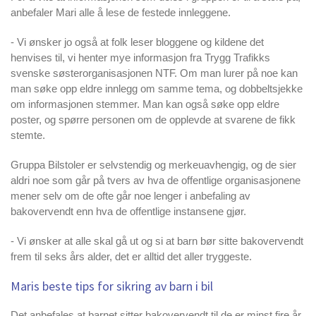
anbefaler Mari alle å lese de festede innleggene.
- Vi ønsker jo også at folk leser bloggene og kildene det
henvises til, vi henter mye informasjon fra Trygg Trafikks
svenske søsterorganisasjonen NTF. Om man lurer på noe kan
man søke opp eldre innlegg om samme tema, og dobbeltsjekke
om informasjonen stemmer. Man kan også søke opp eldre
poster, og spørre personen om de opplevde at svarene de fikk
stemte.
Gruppa Bilstoler er selvstendig og merkeuavhengig, og de sier
aldri noe som går på tvers av hva de offentlige organisasjonene
mener selv om de ofte går noe lenger i anbefaling av
bakovervendt enn hva de offentlige instansene gjør.
- Vi ønsker at alle skal gå ut og si at barn bør sitte bakovervendt
frem til seks års alder, det er alltid det aller tryggeste.
Maris beste tips for sikring av barn i bil
Det anbefales at barnet sitter bakovervendt til de er minst fire år,