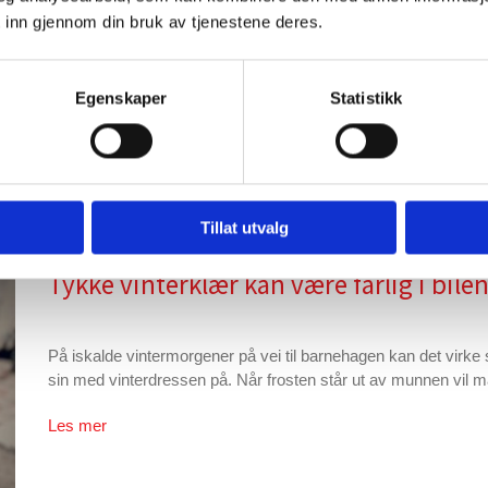
 inn gjennom din bruk av tjenestene deres.
Bamsen kan være livsfarlig i bil
Egenskaper
Statistikk
Har barnet med seg nettbrett, bamser og en koffert med leker 
ved kollisjon. En gjenstand på tre kilo får en vekt på 90 kilo ved
Les mer
Tillat utvalg
Tykke vinterklær kan være farlig i bile
På iskalde vintermorgener på vei til barnehagen kan det virke s
sin med vinterdressen på. Når frosten står ut av munnen vil ma
Les mer