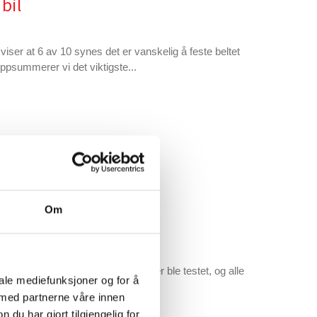
 bil
iser at 6 av 10 synes det er vanskelig å feste beltet
ppsummerer vi det viktigste...
Om
ofix Comfort godt ut. Ni barneseter ble testet, og alle
iale mediefunksjoner og for å
es krav til alle b...
 med partnerne våre innen
u har gjort tilgjengelig for