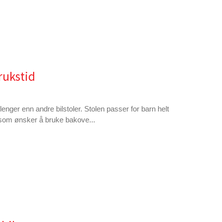
rukstid
nger enn andre bilstoler. Stolen passer for barn helt
g som ønsker å bruke bakove...