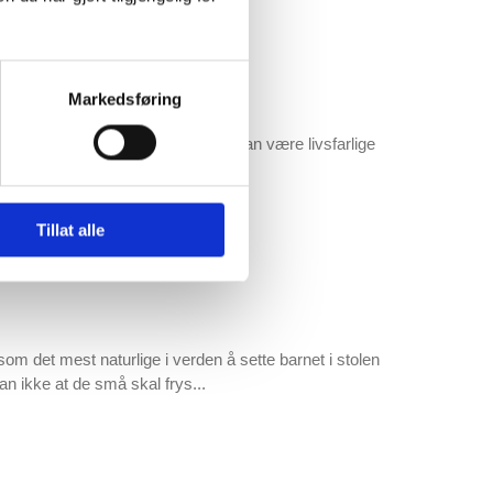
Markedsføring
på kjøreturen? Løse gjenstander kan være livsfarlige
 en kollisjon i 50 km/t! E...
Tillat alle
n
om det mest naturlige i verden å sette barnet i stolen
n ikke at de små skal frys...