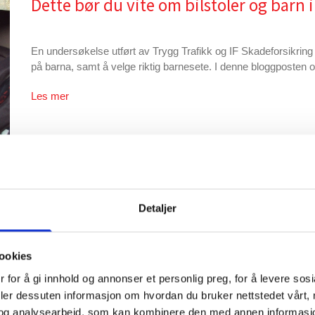
Dette bør du vite om bilstoler og barn i
En undersøkelse utført av Trygg Trafikk og IF Skadeforsikring v
på barna, samt å velge riktig barnesete. I denne bloggposten o
Les mer
Detaljer
Klippan Triofix på topp tre i NAF-test
ookies
I en ny test utført av NAF og svenske Testfakta kom Klippan Tri
 for å gi innhold og annonser et personlig preg, for å levere sos
i testen ble godkjent. Resultatet ble kjent i oktober 2016. Det still
deler dessuten informasjon om hvordan du bruker nettstedet vårt,
og analysearbeid, som kan kombinere den med annen informasjon d
Les mer